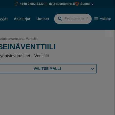
+358 9 682 4330
dc@dustcontrol.fi
Suomi
yyjät
Asiakirjat
Uutiset
Valikko
Etsiä:
yöpistevarusteet, Venttiilit
SEINÄVENTTIILI
yöpistevarusteet – Venttiilit
VALITSE MALLI