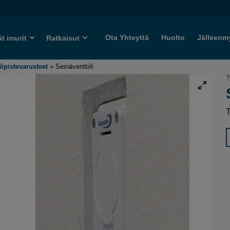
Ota Yhteyttä
Huolto
Jälleenm
ät imurit
Ratkaisut
öpistevarusteet
»
Seinäventtiili
T
T