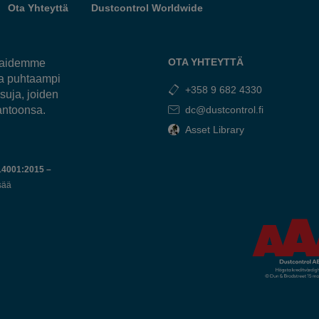
Ota Yhteyttä
Dustcontrol Worldwide
OTA YHTEYTTÄ
kkaidemme
ja puhtaampi
+358 9 682 4330
suja, joiden
antoonsa.
dc@dustcontrol.fi
Asset Library
14001:2015 –
sää