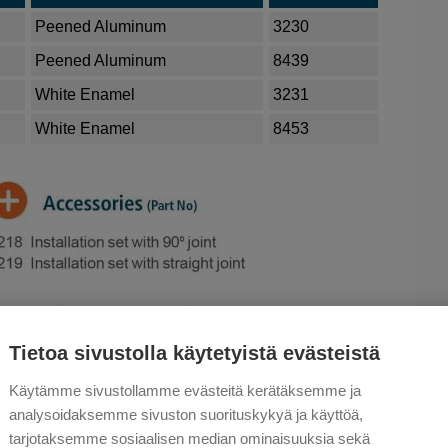
Peened Aluminum
3230
Peened Aluminum
8439
White Enamel
3231
White Enamel
8453
Tietoa sivustolla käytetyistä evästeistä
Käytämme sivustollamme evästeitä kerätäksemme ja
analysoidaksemme sivuston suorituskykyä ja käyttöä,
tarjotaksemme sosiaalisen median ominaisuuksia sekä