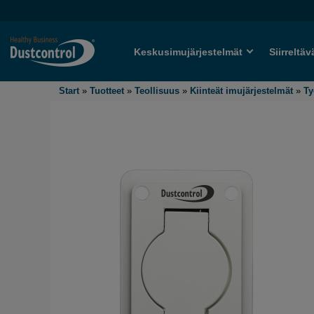
Keskusimujärjestelmät
Siirreltäv
Start
»
Tuotteet
»
Teollisuus
»
Kiinteät imujärjestelmät
»
Ty