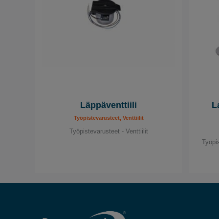
Läppäventtiili
La
Työpistevarusteet, Venttiilit
Työpistevarusteet - Venttiilit
Työpis