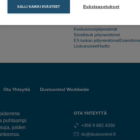
Evästeasetukset
SALLI KAIKKI EVÄSTEET
Keskusimurijärjestelmät
Siirreltävät pölynerottimet
EX-luokan pölynerottimet
Esierottime
Lisävarusteet
Huolto
Ota Yhteyttä
Dustcontrol Worldwide
OTA YHTEYTTÄ
kkaidemme
ja puhtaampi
+358 9 682 4330
suja, joiden
antoonsa.
dc@dustcontrol.fi