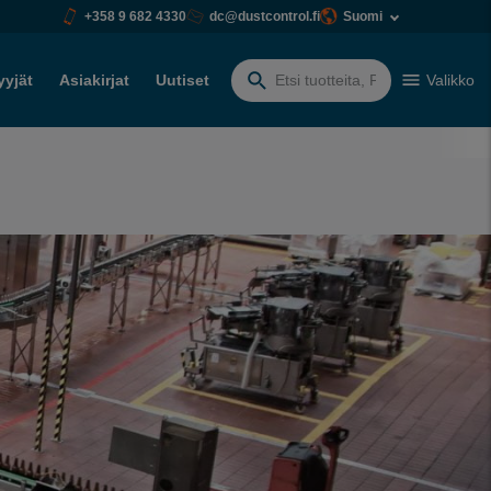
+358 9 682 4330
dc@dustcontrol.fi
Suomi
yyjät
Asiakirjat
Uutiset
Valikko
Etsiä: