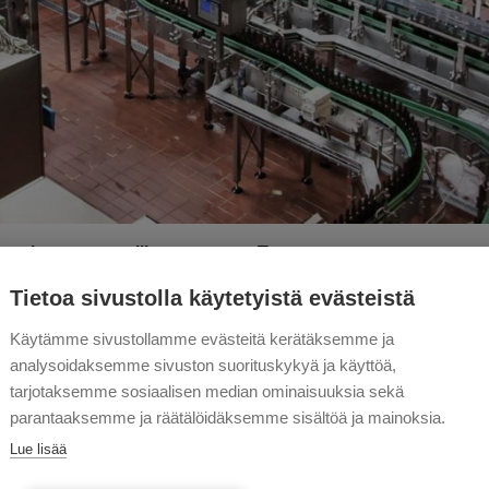
ivoukseen, vaarallisten
Tuotteet
Tietoa sivustolla käytetyistä evästeistä
en ajan imujärjestelmiä, kuten
Käytämme sivustollamme evästeitä kerätäksemme ja
estelmiä sekä
analysoidaksemme sivuston suorituskykyä ja käyttöä,
ehokasta materiaalin siirtoa,
tarjotaksemme sosiaalisen median ominaisuuksia sekä
ltävillä järjestelmillä.
parantaaksemme ja räätälöidäksemme sisältöä ja mainoksia.
lin siirtoon monella
Lue lisää