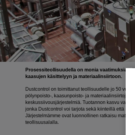
Prosessiteollisuudella on monia vaatimuksia, si
kaasujen käsittelyyn ja materiaalinsiirtoon.
Dustcontrol on toimittanut teollisuudelle jo 50 vuod
pölynpoisto-, kaasunpoisto- ja materiaalinsiirtojärj
keskussiivousjärjestelmiä. Tuotannon kasvu vaatii t
jonka Dustcontrol voi tarjota sekä kiinteillä että siirre
Järjestelmämme ovat luonnollinen ratkaisu materiaa
teollisuusalalla.