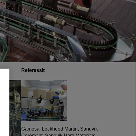
Referessit
Gamesa, Lockheed Martin, Sandvik
Coromant, Sandvik Hard Materials,