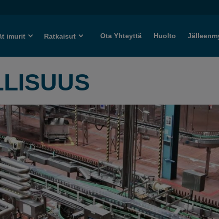
Ota Yhteyttä
Huolto
Jälleenm
ät imurit
Ratkaisut
LLISUUS