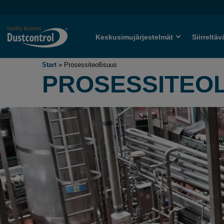
Keskusimujärjestelmät
Siirreltäv
Start
»
Prosessiteollisuus
PROSESSITEO