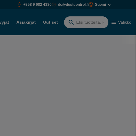
+358 9 682 4330
dc@dustcontrol.fi
Suomi
yyjät
Asiakirjat
Uutiset
Valikko
Etsiä: