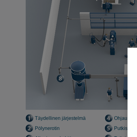
Täydellinen järjestelmä
Ohjausjär
Pölynerotin
Putkisto