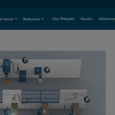
Ota Yhteyttä
Huolto
Jälleenm
ät imurit
Ratkaisut