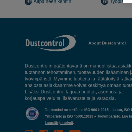
Alipaineen kehitin
Työpisteva
About Dustcontrol
Dustcontrolin päätehtävänä on mahdollistaa asia
tuotannon tehostaminen, tuottavuuden lisääminen 
työympäristö. Myymme tuotteita ja räätälöityjä ratkai
ansiosta asiakkaamme voivat keskittyä omaan tuot
Lisäksi Dustcontrol tarjoaa huolto-, asennus- ja
korjauspalveluita, lisävarusteita ja varaosia.
Dustcontrol on sertifioitu
ISO 9001:2015 – Laatu, ISO 
Ympäristö
ja
ISO 45001:2018 – Työympäristö.
Lue li
Laatujärjestelmä
.