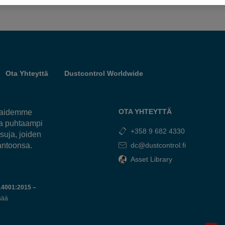
rustus
Ota Yhteyttä
Dustcontrol Worldwide
OTA YHTEYTTÄ
kkaidemme
ja puhtaampi
+358 9 682 4330
suja, joiden
antoonsa.
dc@dustcontrol.fi
Asset Library
14001:2015 –
sää