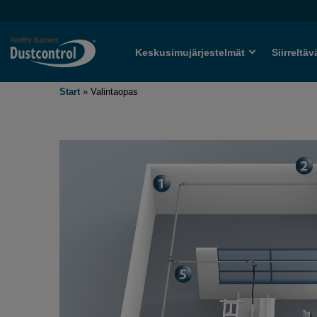
Keskusimujärjestelmät
Siirreltäv
Start
»
Valintaopas