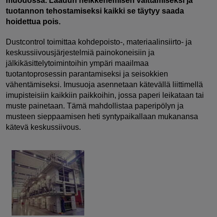
muodossa. Laadun heikkenemisen välttämiseksi ja
tuotannon tehostamiseksi kaikki se täytyy saada
hoidettua pois.
Dustcontrol toimittaa kohdepoisto-, materiaalinsiirto- ja
keskussiivousjärjestelmiä painokoneisiin ja
jälkikäsittelytoimintoihin ympäri maailmaa
tuotantoprosessin parantamiseksi ja seisokkien
vähentämiseksi. Imusuoja asennetaan kätevällä liittimellä
imupisteisiin kaikkiin paikkoihin, jossa paperi leikataan tai
muste painetaan. Tämä mahdollistaa paperipölyn ja
musteen sieppaamisen heti syntypaikallaan mukanansa
kätevä keskussiivous.