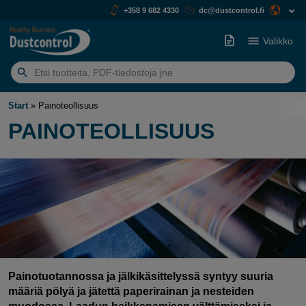
+358 9 682 4330
dc@dustcontrol.fi
Valikko
Etsiä:
Start
»
Painoteollisuus
PAINOTEOLLISUUS
Painotuotannossa ja jälkikäsittelyssä syntyy suuria
määriä pölyä ja jätettä paperirainan ja nesteiden