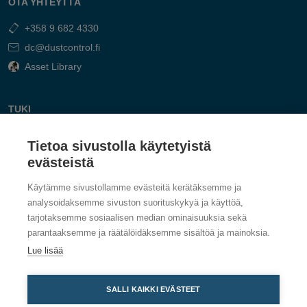
OTA YHTEYTTÄ
+358 9 682 4330
dc@dustcontrol.fi
Asset Library
TUKI
Ota Yhteyttä
Tietoa sivustolla käytetyistä
Vastaa kysymyksiin
evästeistä
Käytämme sivustollamme evästeitä kerätäksemme ja
analysoidaksemme sivuston suorituskykyä ja käyttöä,
tarjotaksemme sosiaalisen median ominaisuuksia sekä
parantaaksemme ja räätälöidäksemme sisältöä ja mainoksia.
Lue lisää
SALLI KAIKKI EVÄSTEET