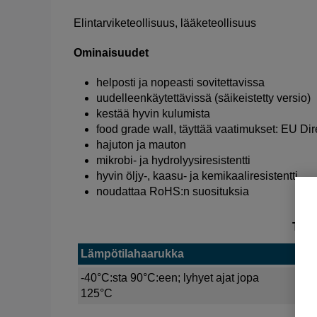
Elintarviketeollisuus, lääketeollisuus
Ominaisuudet
helposti ja nopeasti sovitettavissa
uudelleenkäytettävissä (säikeistetty versio)
kestää hyvin kulumista
food grade wall, täyttää vaatimukset: EU Dire
hajuton ja mauton
mikrobi- ja hydrolyysiresistentti
hyvin öljy-, kaasu- ja kemikaaliresistentti
noudattaa RoHS:n suosituksia
Tekn
Lämpötilahaarukka
Mu
-40°C:sta 90°C:een; lyhyet ajat jopa
Se
125°C
PU