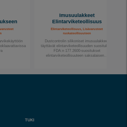
Imusuulakkeet
tukseen
Elintarviketeollisuus
ävarusteet
Elintarviketeollisuus, Lisävarusteet
n
ruokateollisuuteen
tarvikekäyttöön
Dustcontrolin silikoniset imusuulakkeet
toklaavattavissa
täyttävät elintarviketeollisuuden suositukset
va
FDA:n 177.2600-suositukset
elintarviketeollisuuteen saksalaisen…
TUKI