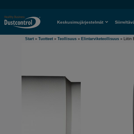
Keskusimujärjestelmät
Siirreltäv
Start
»
Tuotteet
»
Teollisuus
»
Elintarviketeollisuus
»
Liitin