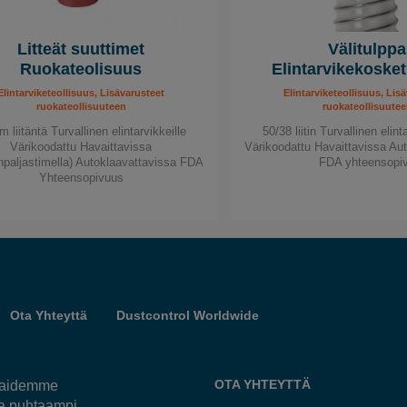
Litteät suuttimet
Välitulppa
Ruokateolisuus
Elintarvikekoske
Elintarviketeollisuus, Lisävarusteet
Elintarviketeollisuus, Lis
ruokateollisuuteen
ruokateollisuutee
 liitäntä Turvallinen elintarvikkeille
50/38 liitin Turvallinen elin
Värikoodattu Havaittavissa
Värikoodattu Havaittavissa Au
inpaljastimella) Autoklaavattavissa FDA
FDA yhteensopi
Yhteensopivuus
Ota Yhteyttä
Dustcontrol Worldwide
OTA YHTEYTTÄ
kkaidemme
ja puhtaampi