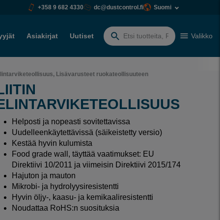
+358 9 682 4330
dc@dustcontrol.fi
Suomi
yyjät
Asiakirjat
Uutiset
Valikko
Etsiä:
lintarviketeollisuus, Lisävarusteet ruokateollisuuteen
LIITIN
ELINTARVIKETEOLLISUUS
Helposti ja nopeasti sovitettavissa
Uudelleenkäytettävissä (säikeistetty versio)
Kestää hyvin kulumista
Food grade wall, täyttää vaatimukset: EU
Direktiivi 10/2011 ja viimeisin Direktiivi 2015/174
Hajuton ja mauton
Mikrobi- ja hydrolyysiresistentti
Hyvin öljy-, kaasu- ja kemikaaliresistentti
Noudattaa RoHS:n suosituksia