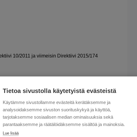
ktiivi 10/2011 ja viimeisin Direktiivi 2015/174
Tietoa sivustolla käytetyistä evästeistä
iset tiedot
Käytämme sivustollamme evästeitä kerätäksemme ja
otoilu, Materiaali
analysoidaksemme sivuston suorituskykyä ja käyttöä,
tarjotaksemme sosiaalisen median ominaisuuksia sekä
inä: special premium ether-polyurethane (Pre-
parantaaksemme ja räätälöidäksemme sisältöä ja mainoksia.
R®)
Lue lisää