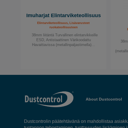
Imuharjat Elintarviketeollisuus
Elintarviketeollisuus, Lisävarusteet
ruokateollisuuteen
38mm liitäntä Turvallinen elintarvikkeille
ESD, Antistaattinen Värikoodattu
38mm
Havaittavissa (metallinpaljastimella)…
(metall
About Dustcontrol
Dustcontrolin päätehtävänä on mahdollistaa asia
tuotannon tehostaminen, tuottavuuden lisääminen 