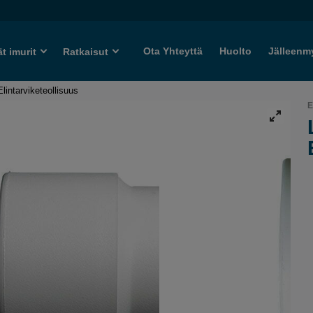
Ota Yhteyttä
Huolto
Jälleenm
ät imurit
Ratkaisut
 Elintarviketeollisuus
E