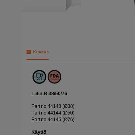
Kuvaus
Liitin Ø 38/50/76
Part no 44143 (Ø38)
Part no 44144 (Ø50)
Part no 44145 (Ø76)
Käyttö