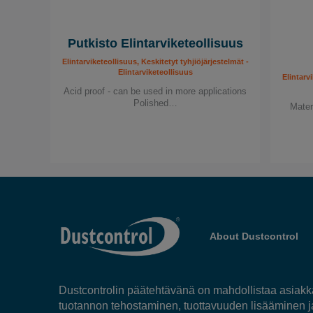
Putkisto Elintarviketeollisuus
Elintarviketeollisuus, Keskitetyt tyhjiöjärjestelmät -
Elintarviketeollisuus
Elintarvi
Acid proof - can be used in more applications
Polished…
Mater
About Dustcontrol
Dustcontrolin päätehtävänä on mahdollistaa asia
tuotannon tehostaminen, tuottavuuden lisääminen 