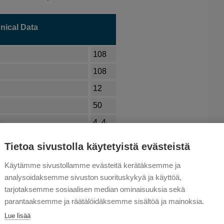
nical Data
108
108
12
50
4, 4
ilter cleaning [mm]
6/8
Tietoa sivustolla käytetyistä evästeistä
C, 12 W]
24
Käytämme sivustollamme evästeitä kerätäksemme ja
1000
analysoidaksemme sivuston suorituskykyä ja käyttöä,
tarjotaksemme sosiaalisen median ominaisuuksia sekä
count.
parantaaksemme ja räätälöidäksemme sisältöä ja mainoksia.
Lue lisää