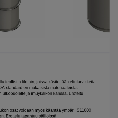
 teollisiin tiloihin, joissa käsitellään elintarvikkeita.
FDA-standardien mukaisista materiaaleista.
n ulkopuolelle ja imuyksikön kanssa. Eroteltu
oaukon osat voidaan myös kääntää ympäri. S11000
en. Erottelu tapahtuu säiliöissä.