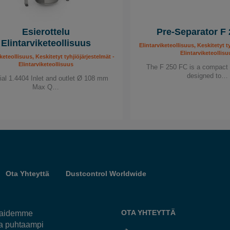
Esierottelu
Pre-Separator F
Elintarviketeollisuus
Elintarviketeollisuus, Keskitetyt t
Elintarviketeollisu
keteollisuus, Keskitetyt tyhjiöjärjestelmät -
Elintarviketeollisuus
The F 250 FC is a compact 
designed to…
ial 1.4404 Inlet and outlet Ø 108 mm
Max Q…
Ota Yhteyttä
Dustcontrol Worldwide
OTA YHTEYTTÄ
kkaidemme
ja puhtaampi