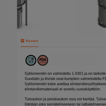
Kuvaus
Syklonierotin on valmistettu 1.4301 ja on tarkoitettu
Suodatin ja tiiviste ovat kumpikin valmmistettu 
Syklonierotin tulee asettaa elintarvikevyöhykkee
elintarvikemateriaali ei sovellu uusiokäyttöön.
Tuloaukon ja poistoaukon osia voi kiertää. Tul
liitetään joko seinätelineeseen tai lattiatelineese