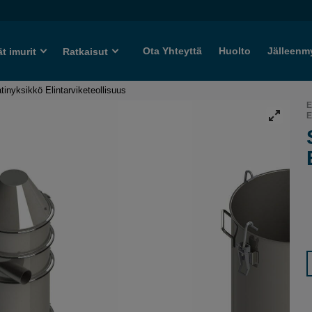
Ota Yhteyttä
Huolto
Jälleenm
ät imurit
Ratkaisut
tinyksikkö Elintarviketeollisuus
E
E