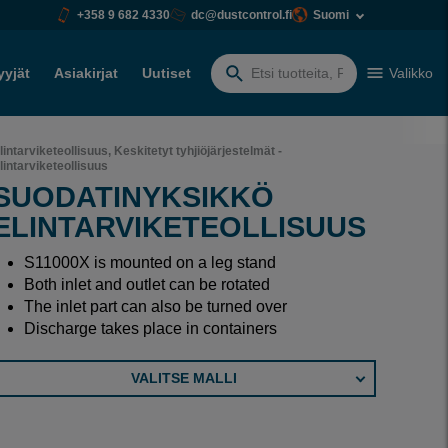
+358 9 682 4330
dc@dustcontrol.fi
Suomi
yyjät
Asiakirjat
Uutiset
Valikko
Etsiä:
lintarviketeollisuus, Keskitetyt tyhjiöjärjestelmät -
lintarviketeollisuus
SUODATINYKSIKKÖ
ELINTARVIKETEOLLISUUS
S11000X is mounted on a leg stand
Both inlet and outlet can be rotated
The inlet part can also be turned over
Discharge takes place in containers
VALITSE MALLI