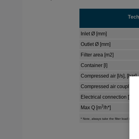
Tech
Inlet Ø [mm]
Outlet Ø [mm]
Filter area [m2]
Container [l]
Compressed air [l/s], [bar]
Compressed air coupling, f
Electrical connection [V D
3
Max Q [m
/h*]
* Note, always take the filter load into
ac