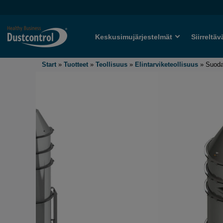
Keskusimujärjestelmät
Siirreltäv
Start
»
Tuotteet
»
Teollisuus
»
Elintarviketeollisuus
»
Suoda