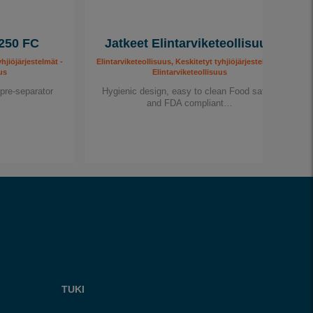
 250 FC
Jatkeet Elintarviketeollisuus
yhjiöjärjestelmät -
Elintarviketeollisuus, Keskitetyt tyhjiöjärjestelmät -
us
Elintarviketeollisuus
pre-separator
Hygienic design, easy to clean Food safety
and FDA compliant…
TUKI