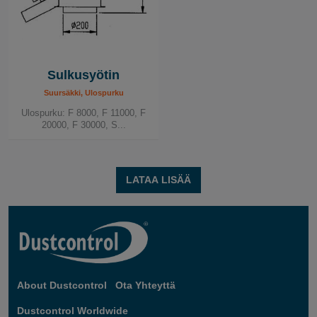
Sulkusyötin
Suursäkki, Ulospurku
Ulospurku: F 8000, F 11000, F
20000, F 30000, S...
LATAA LISÄÄ
About Dustcontrol
Ota Yhteyttä
Dustcontrol Worldwide