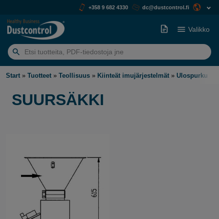
+358 9 682 4330
dc@dustcontrol.fi
Valikko
Etsiä:
Start
»
Tuotteet
»
Teollisuus
»
Kiinteät imujärjestelmät
»
Ulospurku
»
S
SUURSÄKKI