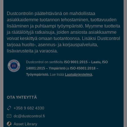
Dustcontrolin päätehtävänä on mahdollistaa
asiakkaidemme tuotannon tehostaminen, tuottavuuden
lisääminen ja puhtaampi työympäristö. Myymme tuotteita
ja räätälöityjä ratkaisuja, joiden ansiosta asiakkaamme
voivat keskittyä omaan tuotantoonsa. Lisäksi Dustcontrol
tarjoaa huolto-, asennus- ja korjauspalveluita,
lisävarusteita ja varaosia.
Dustcontrol on sertifioitu
ISO 9001:2015 – Laatu, ISO
14001:2015 – Ympäristö
ja
ISO 45001:2018 –
Työympäristö.
Lue lisää
Laatujärjestelmä
.
OTA YHTEYTTÄ
+358 9 682 4330
dc@dustcontrol.fi
Asset Library