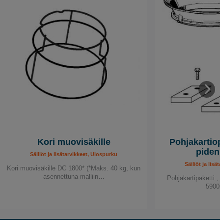
Kori muovisäkille
Pohjakartiopa
piden
Säiliöt ja lisätarvikkeet, Ulospurku
Säiliöt ja lis
Kori muovisäkille DC 1800* (*Maks. 40 kg, kun
asennettuna malliin…
Pohjakartipaketti ,
5900