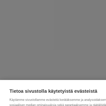
Tietoa sivustolla käytetyistä evästeistä
Käytämme sivustollamme evästeitä kerätäksemme ja analysoidaksemm
sosiaalisen median ominaisuuksia sekä parantaaksemme ja räätälöid