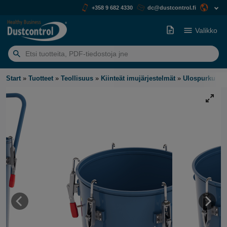
+358 9 682 4330
dc@dustcontrol.fi
Valikko
Etsiä:
Start
»
Tuotteet
»
Teollisuus
»
Kiinteät imujärjestelmät
»
Ulospurku
»
S