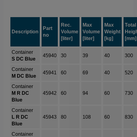
Rec.
Max
Max
Total
Part
Description
Volume
Volume
Weight
Heig
no
[liter]
[liter]
[kg]
[mm]
Container
45940
30
39
40
300
S DC Blue
Container
45941
60
69
40
520
M DC Blue
Container
M R DC
45942
60
94
60
730
Blue
Container
L R DC
45943
80
108
60
830
Blue
Container