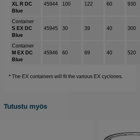
XL R DC
45944
100
122
60
930
Blue
Container
S EX DC
45945
30
39
40
300
Blue
Container
M EX DC
45946
60
69
40
520
Blue
* The EX containers will fit the various EX cyclones.
Tutustu myös