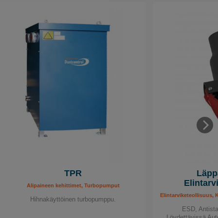
TPR
Läppä
Elintarv
Alipaineen kehittimet, Turbopumput
Elintarviketeollisuus, 
Hihnakäyttöinen turbopumppu.
ESD, Antistaa
Löydettävissä Au