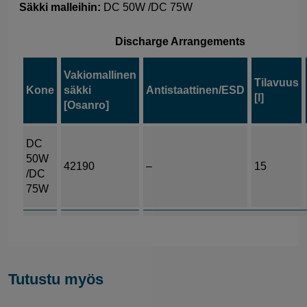
Säkki malleihin:
DC 50W /DC 75W
Discharge Arrangements
Vakiomallinen
Tilavuus
Kone
säkki
Antistaattinen/ESD
[l]
[Osanro]
DC
50W
42190
–
15
/DC
75W
Tutustu myös