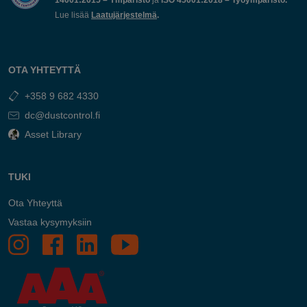
14001:2015 – Ympäristö
ja
ISO 45001:2018 – Työympäristö.
Lue lisää
Laatujärjestelmä
.
OTA YHTEYTTÄ
+358 9 682 4330
dc@dustcontrol.fi
Asset Library
TUKI
Ota Yhteyttä
Vastaa kysymyksiin