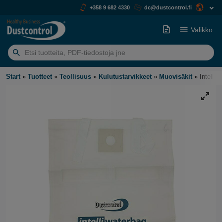
+358 9 682 4330
dc@dustcontrol.fi
Valikko
Etsiä:
Start
»
Tuotteet
»
Teollisuus
»
Kulutustarvikkeet
»
Muovisäkit
»
Intelli