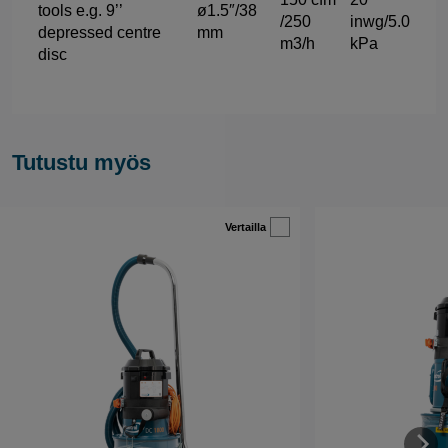
tools e.g. 9’’
ø1.5″/38
/250
inwg/5.0
depressed centre
mm
m3/h
kPa
disc
Tutustu myös
Vertailla