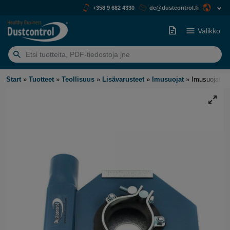
+358 9 682 4330
dc@dustcontrol.fi
Valikko
Etsiä:
Start
»
Tuotteet
»
Teollisuus
»
Lisävarusteet
»
Imusuojat
»
Imusuojat kat