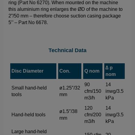
ring (Part No 6270). When mounted on the machine
this aluminium ring enlarges the ØD of the machine to
2”/50 mm – therefore choose suction casing package
5’’ – Part No 6678.
Technical Data
∆ p
Disc Diameter
Con.
Q nom
nom
90
14
Small hand-held
ø1.25″/32
cfm/150
inwg/3.5
tools
mm
m3/h
kPa
120
14
ø1.5″/38
Hand-held tools
cfm/200
inwg/3.5
mm
m3/h
kPa
Large hand-held
150 cfm
20