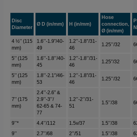
Hose
Disc
P
Ø D (in/mm)
H (in/mm)
connection,
Diameter
N
Ø (in/mm)
4 ½’’ (115
1.6’’-1.9”/40-
1.2’’-1.8″/31-
1.25’’/32
6
mm)
49
46
5’’ (125
1.6’’-1.8’’/40-
1.2’’-1.8’’/31-
1.25″/32
6
mm)
45
46
5’’ (125
1.8’’-2.1″/46-
1.2’’-1.8”/31-
1.25’’/32
6
mm)
53
46
2.4’’-2.6” &
7’’ (175
2.9’’-3’’/
1.2’’-2’’/31-
1.5’’/38
6
mm)
62-65 & 74-
51
77
9’’*
4.4’’/112
1.5v/37
1.5’’/38
6
9’’
2.7’’/68
2’’/51
1.5’’/38
6