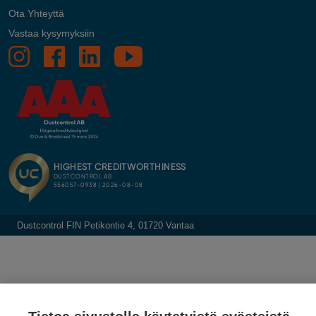
Ota Yhteyttä
Vastaa kysymyksiin
Dustcontrol FIN Petikontie 4, 01720 Vantaa