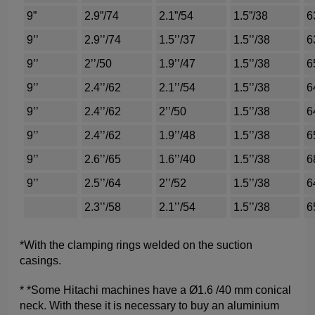
9”
2.9”/74
2.1”/54
1.5”/38
6
9’’
2.9’’/74
1.5’’/37
1.5’’/38
6
9’’
2’’/50
1.9’’/47
1.5’’/38
6
9’’
2.4’’/62
2.1’’/54
1.5’’/38
6
9’’
2.4’’/62
2’’/50
1.5’’/38
6
9’’
2.4’’/62
1.9’’/48
1.5’’/38
6
9’’
2.6’’/65
1.6’’/40
1.5’’/38
6
9’’
2.5’’/64
2’’/52
1.5’’/38
6
2.3’’/58
2.1’’/54
1.5’’/38
6
*With the clamping rings welded on the suction
casings.
* *Some Hitachi machines have a Ø1.6 /40 mm conical
neck. With these it is necessary to buy an aluminium