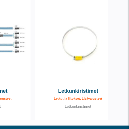
imet
Letkunkiristimet
varusteet
Letkut ja liitokset, Lisävarusteet
t
Letkunkiristimet