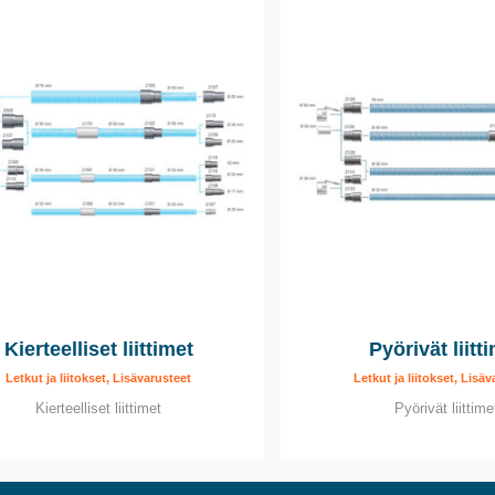
Kierteelliset liittimet
Pyörivät liitt
Letkut ja liitokset, Lisävarusteet
Letkut ja liitokset, Lisä
Kierteelliset liittimet
Pyörivät liittime