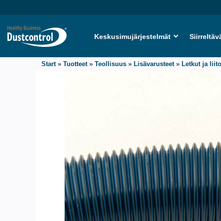
Keskusimujärjestelmät
Siirreltäv
Start
»
Tuotteet
»
Teollisuus
»
Lisävarusteet
»
Letkut ja liit