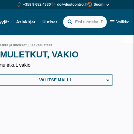
+358 9 682 4330
dc@dustcontrol.fi
Suomi
yyjät
Asiakirjat
Uutiset
Valikko
Etsiä:
etkut ja liitokset, Lisävarusteet
IMULETKUT, VAKIO
muletkut, vakio
VALITSE MALLI