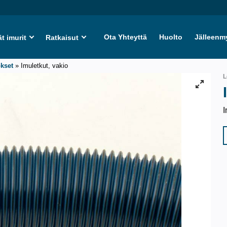
Ota Yhteyttä
Huolto
Jälleenm
ät imurit
Ratkaisut
okset
»
Imuletkut, vakio
L
I