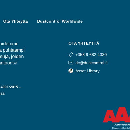
Ota Yhteyttä
Dustcontrol Worldwide
OTA YHTEYTTÄ
kkaidemme
ja puhtaampi
+358 9 682 4330
suja, joiden
antoonsa.
dc@dustcontrol.fi
Asset Library
14001:2015 –
sää