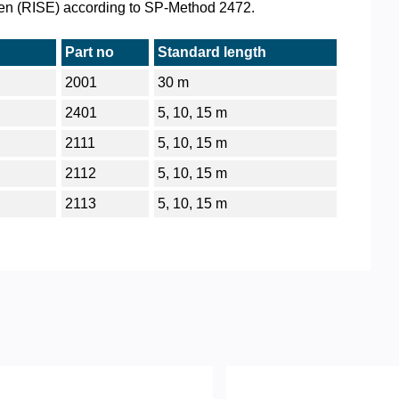
eden (RISE) according to SP-Method 2472.
Part no
Standard length
2001
30 m
2401
5, 10, 15 m
2111
5, 10, 15 m
2112
5, 10, 15 m
2113
5, 10, 15 m