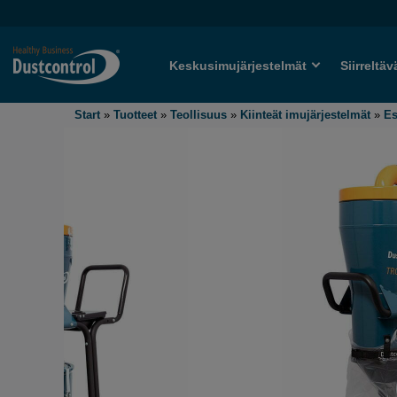
Keskusimujärjestelmät
Siirreltäv
Start
»
Tuotteet
»
Teollisuus
»
Kiinteät imujärjestelmät
»
Es