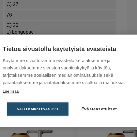
C) 27
76
C) 20
L) Longopac
400-700
Tietoa sivustolla käytetyistä evästeistä
Käytämme sivustollamme evästeitä kerätäksemme ja
analysoidaksemme sivuston suorituskykyä ja käyttöä,
tarjotaksemme sosiaalisen median ominaisuuksia sekä
parantaaksemme ja räätälöidäksemme sisältöä ja mainoksia.
Lue lisää
Evästeasetukset
SALLI KAIKKI EVÄSTEET
Vertailla