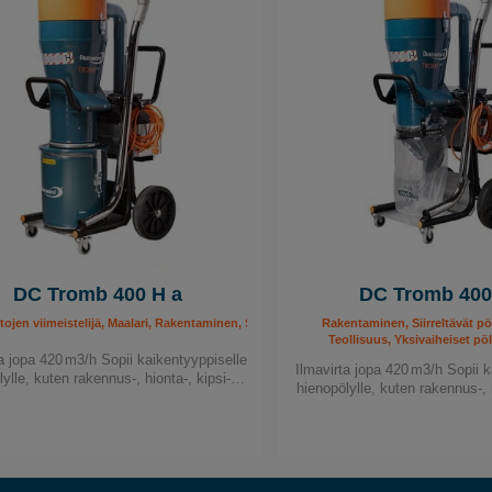
DC Tromb 400 H a
DC Tromb 400
nerottimet, Teollisuus, Yksivaiheiset pölynerottimet
tojen viimeistelijä, Maalari, Rakentaminen, Siirreltävät pölynerottimet, Teollisuus, Yk
Rakentaminen, Siirreltävät pö
Teollisuus, Yksivaiheiset pö
a jopa 420 m3/h Sopii kaikentyyppiselle
Ilmavirta jopa 420 m3/h Sopii k
lylle, kuten rakennus-, hionta-, kipsi-…
hienopölylle, kuten rakennus-, 