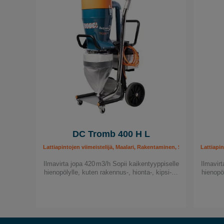
DC Tromb 400 H L
Lattiapintojen viimeistelijä, Maalari, Rakentaminen, Siirreltävät pöly
Lattiapin
Ilmavirta jopa 420 m3/h Sopii kaikentyyppiselle
Ilmavirt
hienopölylle, kuten rakennus-, hionta-, kipsi-…
hienopö