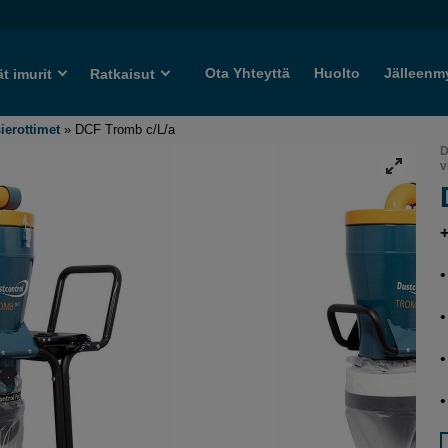
Ota Yhteyttä
Huolto
Jälleenm
ät imurit
Ratkaisut
ierottimet
»
DCF Tromb c/L/a
D
v
+
•
•
•
•