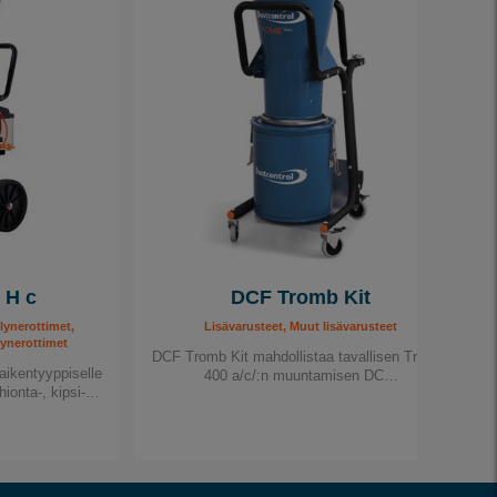
 H c
DCF Tromb Kit
sivaiheiset pölynerottimet
lynerottimet,
Lisävarusteet, Muut lisävarusteet
lynerottimet
DCF Tromb Kit mahdollistaa tavallisen Tromb
aikentyyppiselle
400 a/c/:n muuntamisen DC…
hionta-, kipsi-…