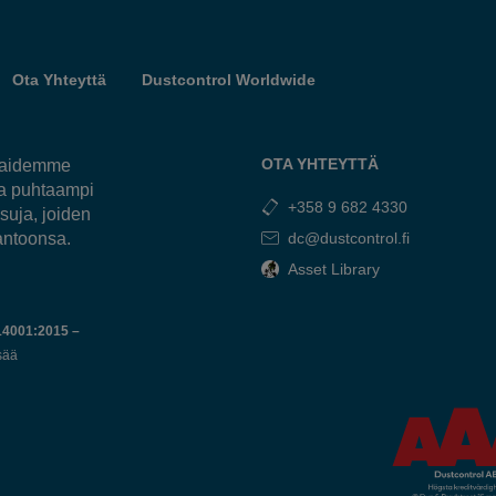
Ota Yhteyttä
Dustcontrol Worldwide
OTA YHTEYTTÄ
kkaidemme
ja puhtaampi
+358 9 682 4330
suja, joiden
antoonsa.
dc@dustcontrol.fi
Asset Library
14001:2015 –
sää