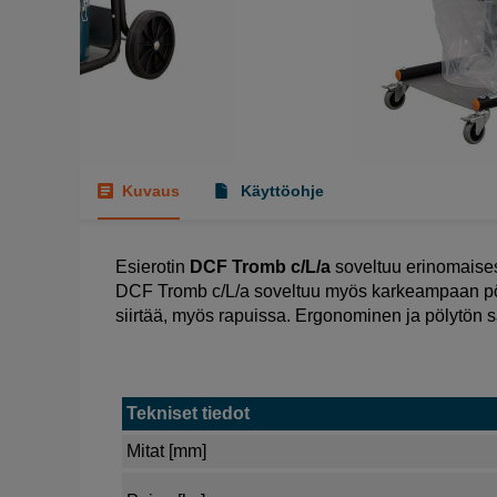
Kuvaus
Käyttöohje
Esierotin
DCF Tromb c/L/a
soveltuu erinomaises
DCF Tromb c/L/a soveltuu myös karkeampaan pöl
siirtää, myös rapuissa. Ergonominen ja pölytön sä
Tekniset tiedot
Mitat [mm]