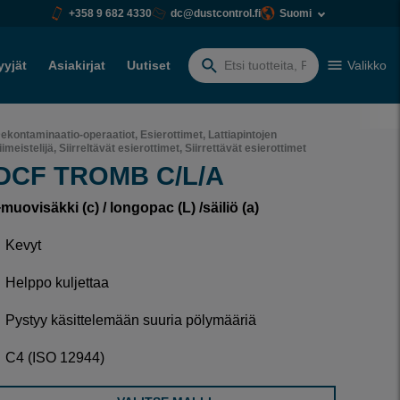
+358 9 682 4330
dc@dustcontrol.fi
Suomi
yyjät
Asiakirjat
Uutiset
Valikko
Etsiä:
ekontaminaatio-operaatiot, Esierottimet, Lattiapintojen
iimeistelijä, Siirreltävät esierottimet, Siirrettävät esierottimet
DCF TROMB C/L/A
muovisäkki (c) / longopac (L) /säiliö (a)
 Kevyt
 Helppo kuljettaa
 Pystyy käsittelemään suuria pölymääriä
 C4 (ISO 12944)