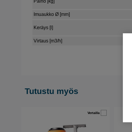
Paino [kg]
Imuaukko Ø [mm]
Keräys [l]
Virtaus [m3/h]
Tutustu myös
Vertailla